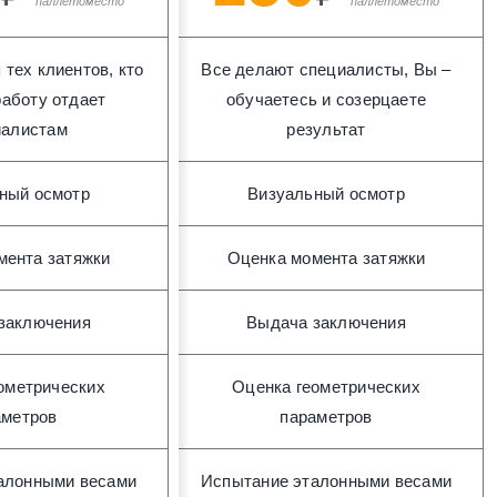
паллетоместо
паллетоместо
тех клиентов, кто
Все делают специалисты, Вы –
аботу отдает
обучаетесь и созерцаете
иалистам
результат
ный осмотр
Визуальный осмотр
мента затяжки
Оценка момента затяжки
заключения
Выдача заключения
ометрических
Оценка геометрических
аметров
параметров
алонными весами
Испытание эталонными весами