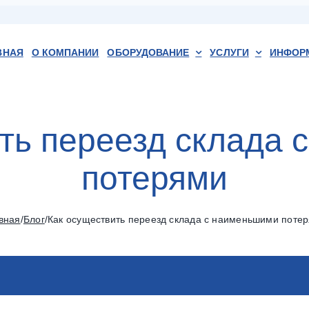
ВНАЯ
О КОМПАНИИ
ОБОРУДОВАНИЕ
УСЛУГИ
ИНФОР
ть переезд склада
потерями
вная
/
Блог
/
Как осуществить переезд склада с наименьшими поте