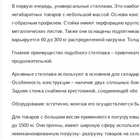
В первую очередь, универсальные стеллажи. Это наибо
негабаритных товаров с небольшой массой. Основа конс
г-образным профилем. Стойки имеют перфорацию кругло
металлических листов. Также они оснащены подпятникам
варьируется 60 до 300 кг распределенной нагрузки. Толщ
Главное преимущество подобного стеллажа – привлекате
продолжительной.
Архивные стеллажи используют в основном для складиро
Особенность конструкции – наличие двух сплошных боко
Задняя стенка снабжена крестовиной, соединяющей обе 
Оборудование эстетично, монтаж его осуществляется бы
Для товаров с большим весом применяются полугрузовые
до 1500 кг. Они прочны, имеют широкую сферу использо
немеханизированную погрузку- разгрузку товаров на скл