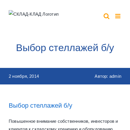
Перейти
к
контенту
Выбор стеллажей б/у
2 ноября, 2014
Автор: admin
Выбор стеллажей б/у
Повышенное внимание собственников, инвесторов и
клиентов к складскому хранению и оборудованию,