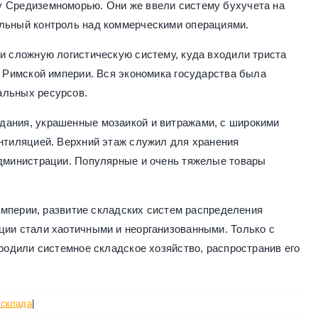
у Средиземноморью. Они же ввели систему бухучета на
ельный контроль над коммерческими операциями.
ли сложную логистическую систему, куда входили триста
й Римской империи. Вся экономика государства была
альных ресурсов.
дания, украшенные мозаикой и витражами, с широкими
ентиляцией. Верхний этаж служил для хранения
администрации. Популярные и очень тяжелые товары
 империи, развитие складских систем распределения
ции стали хаотичными и неорганизованными. Только с
зродили системное складское хозяйство, распространив его
 склада
|