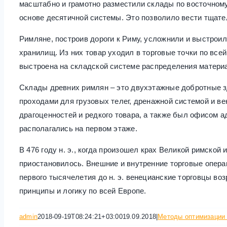
масштабно и грамотно разместили склады по восточном
основе десятичной системы. Это позволило вести тщат
Римляне, построив дороги к Риму, усложнили и выстрои
хранилищ. Из них товар уходил в торговые точки по все
выстроена на складской системе распределения матери
Склады древних римлян – это двухэтажные добротные з
проходами для грузовых телег, дренажной системой и в
драгоценностей и редкого товара, а также был офисом 
располагались на первом этаже.
В 476 году н. э., когда произошел крах Великой римской
приостановилось. Внешние и внутренние торговые опера
первого тысячелетия до н. э. венецианские торговцы во
принципы и логику по всей Европе.
admin
2018-09-19T08:24:21+03:00
19.09.2018
|
Методы оптимизации