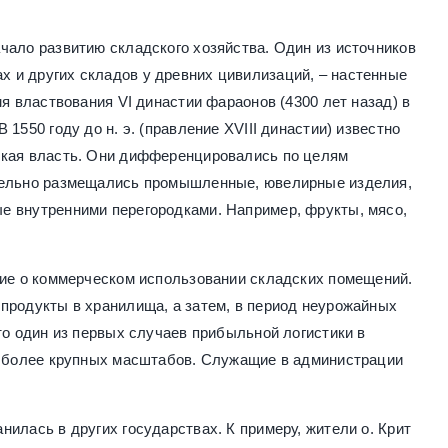
чало развитию складского хозяйства. Один из источников
 и других складов у древних цивилизаций, – настенные
мя властвования VI династии фараонов (4300 лет назад) в
1550 году до н. э. (правление XVIII династии) известно
ская власть. Они дифференцировались по целям
тдельно размещались промышленные, ювелирные изделия,
е внутренними перегородками. Например, фрукты, мясо,
ние о коммерческом использовании складских помещений.
продукты в хранилища, а затем, в период неурожайных
то один из первых случаев прибыльной логистики в
до более крупных масштабов. Служащие в администрации
илась в других государствах. К примеру, жители о. Крит