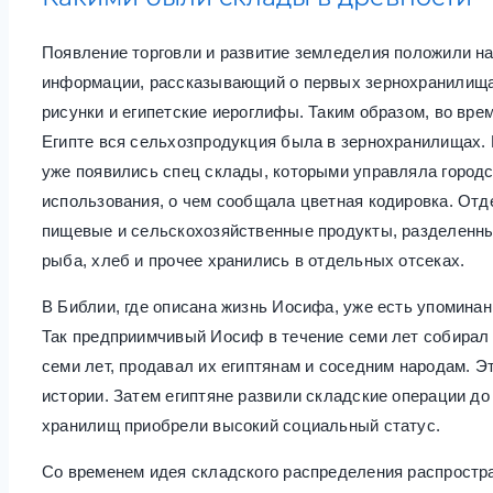
Появление торговли и развитие земледелия положили на
информации, рассказывающий о первых зернохранилищах
рисунки и египетские иероглифы. Таким образом, во вре
Египте вся сельхозпродукция была в зернохранилищах. В 
уже появились спец склады, которыми управляла город
использования, о чем сообщала цветная кодировка. О
пищевые и сельскохозяйственные продукты, разделенны
рыба, хлеб и прочее хранились в отдельных отсеках.
В Библии, где описана жизнь Иосифа, уже есть упомина
Так предприимчивый Иосиф в течение семи лет собирал 
семи лет, продавал их египтянам и соседним народам. Э
истории. Затем египтяне развили складские операции 
хранилищ приобрели высокий социальный статус.
Со временем идея складского распределения распростран